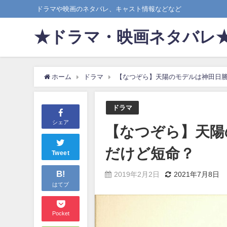
ドラマや映画のネタバレ、キャスト情報などなど
★ドラマ・映画ネタバレ
ホーム
ドラマ
【なつぞら】天陽のモデルは神田日
ドラマ
シェア
【なつぞら】天陽
だけど短命？
Tweet
B!
2019年2月2日
2021年7月8日
はてブ
Pocket