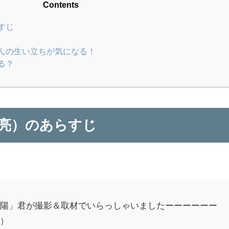
Contents
すじ
んの生い立ちが気になる！
る？
亮）のあらすじ
天陽」君が撮影＆取材でいらっしゃいましたーーーーーー
た）