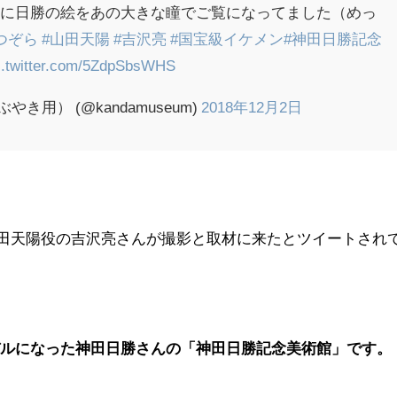
間に日勝の絵をあの大きな瞳でご覧になってました（めっ
つぞら
#山田天陽
#吉沢亮
#国宝級イケメン
#神田日勝記念
c.twitter.com/5ZdpSbsWHS
き用） (@kandamuseum)
2018年12月2日
、山田天陽役の吉沢亮さんが撮影と取材に来たとツイートされ
デルになった神田日勝さんの「神田日勝記念美術館」です。