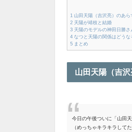
1
山田天陽（吉沢亮）のあら
2
天陽が靖枝と結婚
3
天陽のモデルの神田日勝さ
4
なつと天陽の関係はどうな
5
まとめ
山田天陽（吉沢
今日の午後ついに「山田
（めっちゃキラキラして