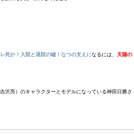
ナレ死か！入院と退院の嘘！なつの支えに
なるには、
天陽の
（吉沢亮）のキャラクターとモデルになっている神田日勝さ