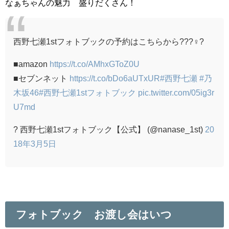
なぁちゃんの魅力 盛りだくさん！
西野七瀬1stフォトブックの予約はこちらから???♀?
■amazon
https://t.co/AMhxGToZ0U
■セブンネット
https://t.co/bDo6aUTxUR
#西野七瀬
#乃
木坂46
#西野七瀬1stフォトブック
pic.twitter.com/05ig3r
U7md
? 西野七瀬1stフォトブック【公式】 (@nanase_1st)
20
18年3月5日
フォトブック お渡し会はいつ