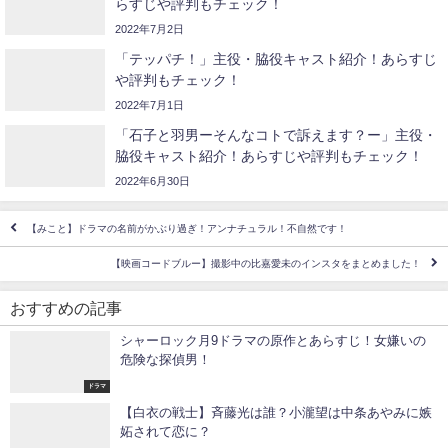
らすじや評判もチェック！
2022年7月2日
「テッパチ！」主役・脇役キャスト紹介！あらすじ
や評判もチェック！
2022年7月1日
「石子と羽男ーそんなコトで訴えます？ー」主役・
脇役キャスト紹介！あらすじや評判もチェック！
2022年6月30日
【みこと】ドラマの名前がかぶり過ぎ！アンナチュラル！不自然です！
【映画コードブルー】撮影中の比嘉愛未のインスタをまとめました！
おすすめの記事
シャーロック月9ドラマの原作とあらすじ！女嫌いの
危険な探偵男！
ドラマ
【白衣の戦士】斉藤光は誰？小瀧望は中条あやみに嫉
妬されて恋に？