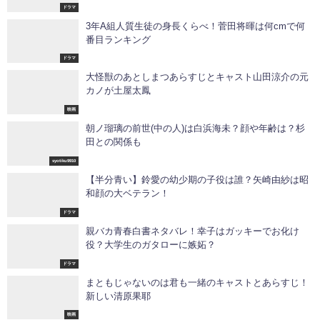
ドラマ
3年A組人質生徒の身長くらべ！菅田将暉は何cmで何
番目ランキング
ドラマ
大怪獣のあとしまつあらすじとキャスト山田涼介の元
カノが土屋太鳳
映画
朝ノ瑠璃の前世(中の人)は白浜海未？顔や年齢は？杉
田との関係も
syotiku9910
【半分青い】鈴愛の幼少期の子役は誰？矢崎由紗は昭
和顔の大ベテラン！
ドラマ
親バカ青春白書ネタバレ！幸子はガッキーでお化け
役？大学生のガタローに嫉妬？
ドラマ
まともじゃないのは君も一緒のキャストとあらすじ！
新しい清原果耶
映画