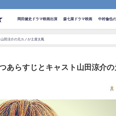
★
岡田健史ドラマ映画出演
森七菜ドラマ映画
中村倫也
ト山田涼介の元カノが土屋太鳳
つあらすじとキャスト山田涼介の