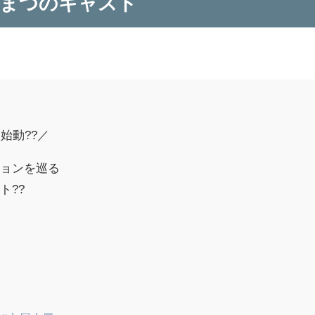
しまつのキャスト
始動??／
ションを巡る
ト??
＿