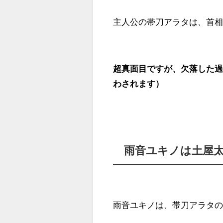
主人公の帯刀アラタは、首
超真面目ですが、欠落した
わされます）
雨音ユキノは土屋
雨音ユキノは、帯刀アラタ