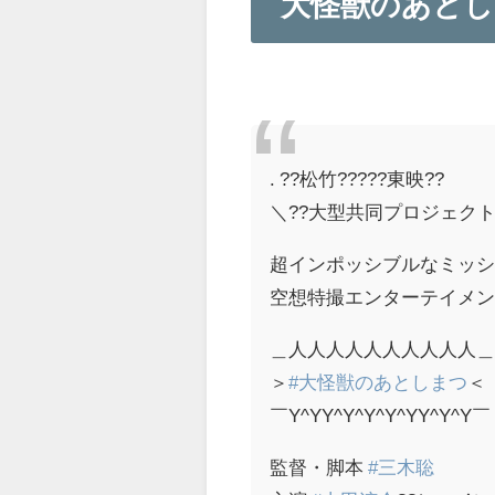
大怪獣のあと
. ??松竹?????東映??
＼??大型共同プロジェクト
超インポッシブルなミッ
空想特撮エンターテイメン
＿人人人人人人人人人人
＞
#大怪獣のあとしまつ
＜
￣Y^YY^Y^Y^Y^YY^Y^Y￣
監督・脚本
#三木聡