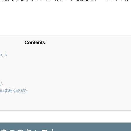
。
Contents
スト
介
鳳
じ
集はあるのか