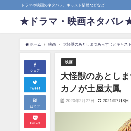
ドラマや映画のネタバレ、キャスト情報などなど
★ドラマ・映画ネタバレ
ホーム
映画
大怪獣のあとしまつあらすじとキャス
映画
シェア
大怪獣のあとしま
カノが土屋太鳳
Tweet
B!
2020年2月27日
2021年7月8日
はてブ
Pocket