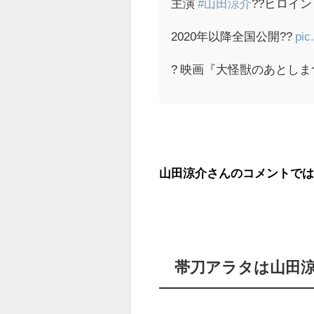
主演
#山田涼介
??ヒロイ
2020年以降全国公開??
pic
? 映画『大怪獣のあとしまつ』公式
山田涼介さんのコメントで
帯刀アラタは山田