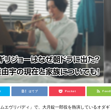
r
はてブ
Pocket
Feed
カムエヴリバディ」で、大月錠一郎役を熱演しているオダギ