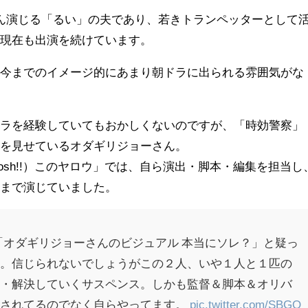
ん演じる「るい」の夫であり、若きトランペッターとして
、現在も出演を続けています。
、今までのイメージ的にあまり朝ドラに出られる雰囲気がな
ドラを経験していてもおかしくないのですが、「時効警察」
気を見せているオダギリジョーさん。
osh!!）このヤロウ」では、自ら演出・脚本・編集を担当し
役まで演じていました。
「オダギリジョーさんのビジュアル 本当にソレ？」と疑っ
た。信じられないでしょうがこの２人、いや１人と１匹の
査・解決していくサスペンス。しかも監督＆脚本＆オリバ
らされてるのでなく自らやってます。
pic.twitter.com/SBGQ