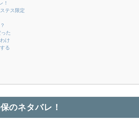
レ！
ステス限定
か？
だった
わけ
する
た
の保のネタバレ！