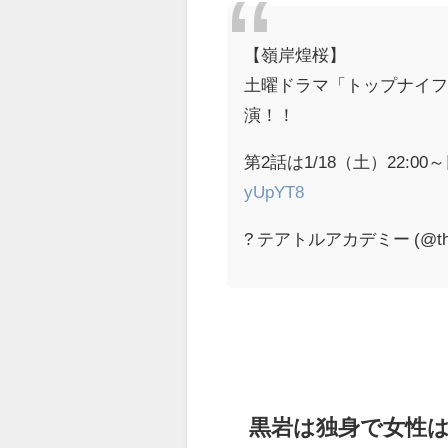
【嶺岸煌桜】
土曜ドラマ「トップナイ
演！！
第2話は1/18（土）22:0
yUpYT8
? テアトルアカデミー (@thea
黒岩は独身で女性