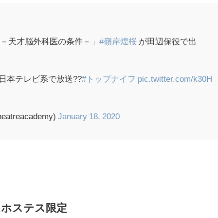
フ－天才脳外科医の条件－」
#嶺岸煌桜
が田辺保役で出
0～日本テレビ系で放送??
#トップナイフ
pic.twitter.com/k30H
treacademy)
January 18, 2020
はホステス限定