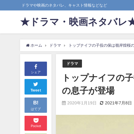
ドラマや映画のネタバレ、キャスト情報などなど
★ドラマ・映画ネタバレ
ホーム
ドラマ
トップナイフの子役の保は嶺岸煌桜
ドラマ
シェア
トップナイフの子
の息子が登場
Tweet
B!
2020年1月19日
2021年7月8日
はてブ
Pocket