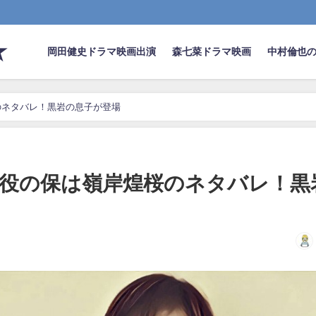
★
岡田健史ドラマ映画出演
森七菜ドラマ映画
中村倫也
のネタバレ！黒岩の息子が登場
役の保は嶺岸煌桜のネタバレ！黒