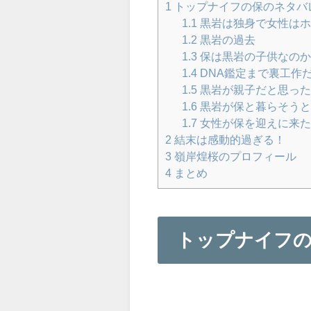
1
トップナイフの保のネタバ
1.1
黒岩は独身で女性はホ
1.2
黒岩の過去
1.3
保は黒岩の子供なの
1.4
DNA鑑定まで裏工作
1.5
黒岩が親子だと思った
1.6
黒岩が保と暮らそうと
1.7
女性が保を迎えに来
2
結末は感動的過ぎる！
3
嶺岸煌桜のプロフィール
4
まとめ
トップナイフ