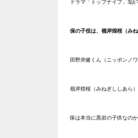
ドラマ「トップナイフ」3話
保の子役は、嶺岸煌桜（み
田野井健くん（ニッポンノ
嶺岸煌桜（みねぎししあら
保は本当に黒岩の子供なの