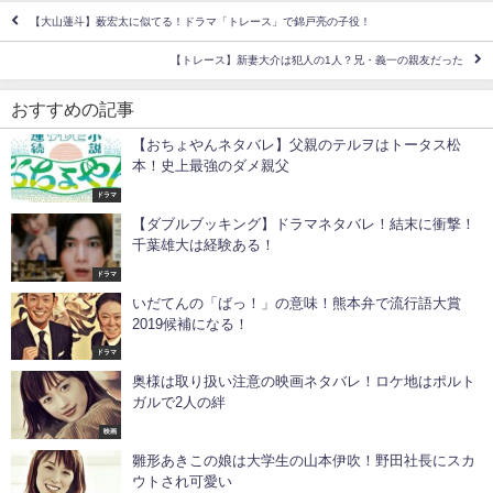
【大山蓮斗】薮宏太に似てる！ドラマ「トレース」で錦戸亮の子役！
【トレース】新妻大介は犯人の1人？兄・義一の親友だった
おすすめの記事
【おちょやんネタバレ】父親のテルヲはトータス松
本！史上最強のダメ親父
ドラマ
【ダブルブッキング】ドラマネタバレ！結末に衝撃！
千葉雄大は経験ある！
ドラマ
いだてんの「ばっ！」の意味！熊本弁で流行語大賞
2019候補になる！
ドラマ
奥様は取り扱い注意の映画ネタバレ！ロケ地はポルト
ガルで2人の絆
映画
雛形あきこの娘は大学生の山本伊吹！野田社長にスカ
ウトされ可愛い