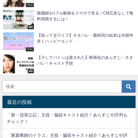
テレビ
陰陽師1のフル動画をスマホで見る！CM広告なしで無
料視聴するには！
動画
【知ってるワイフ】ネタバレ・最終回の結末は夫婦仲
良くハッピーエンド
ドラマ
【そしてバトンは渡された】映画化のあらすじ・ネタ
バレ！キャスト予想
映画
最近の投稿
「新・信長公記」主役・脇役キャスト紹介！あらすじや評判も
チェック！
「家庭教師のトラコ」主役・脇役キャスト紹介！あらすじや評