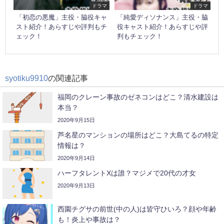
ドラマ
ドラマ
「初恋の悪魔」主役・脇役キャ
「純愛ディソナンス」主役・脇
スト紹介！あらすじや評判もチ
役キャスト紹介！あらすじや評
ェック！
判もチェック！
syotiku9910
の関連記事
福岡のクレーン事故のゼネコンはどこ？清水建設は
本当？
2020年9月15日
芦名星のマンションの場所はどこ？大島てるの特定
情報は？
2020年9月14日
ハーフタレントXは誰？マジメで20代の才女
2020年9月13日
西園チグサの前世(中の人)は皆守ひいろ？顔や年齢
も！炎上や事故は？