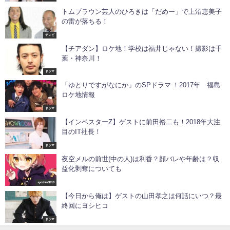
トムブラウン芸人のひろきは「だめー」で上沼恵美子
の雷が落ちる！
テレビ
【チアダン】ロケ地！学校は福井じゃない！撮影は千
葉・神奈川！
ドラマ
「ゆとりですがなにか」のSPドラマ ！2017年 福島
ロケ地情報
ドラマ
【インベスターZ】ゲストに前田裕二も！2018年大注
目のIT社長！
ドラマ
夜空メルの前世(中の人)は利香？顔バレや年齢は？収
益化剥奪についても
syotiku9910
【今日から俺は】ゲストの山田孝之は何話にいつ？最
終回にヨシヒコ
ドラマ