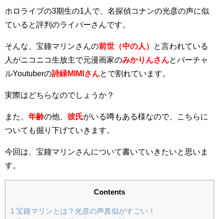
ホロライブの3期生の1人で、名探偵コナンの光彦の声に似
ていると評判のライバーさんです。
そんな、宝鐘マリンさんの
前世（中の人）
と言われている
人がニコニコ生放主で元漫画家の
みかりんさん
とバーチャ
ルYoutuberの
詩緑MIMIさん
とで割れています。
実際はどちらなのでしょうか？
また、
年齢
の他、
彼氏
がいる噂もある様なので、こちらに
ついても掘り下げていきます。
今回は、宝鐘マリンさんについて書いていきたいと思いま
す。
Contents
1
宝鐘マリンとは？光彦の声真似がすごい！