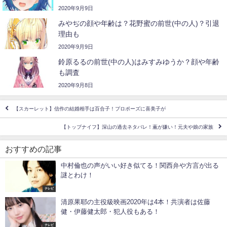
2020年9月9日
みやぢの顔や年齢は？花野蜜の前世(中の人)？引退
理由も
2020年9月9日
鈴原るるの前世(中の人)はみすみゆうか？顔や年齢
も調査
2020年9月8日
【スカーレット】信作の結婚相手は百合子！プロポーズに喜美子が
【トップナイフ】深山の過去ネタバレ！薫が嫌い！元夫や娘の家族
おすすめの記事
中村倫也の声がいい好き似てる！関西弁や方言が出る
謎とわけ！
テレビ
清原果耶の主役級映画2020年は4本！共演者は佐藤
健・伊藤健太郎・犯人役もある！
テレビ