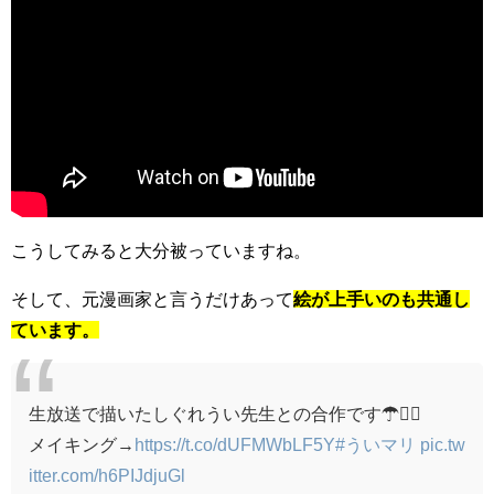
こうしてみると大分被っていますね。
そして、元漫画家と言うだけあって
絵が上手いのも共通し
ています。
生放送で描いたしぐれうい先生との合作です☂🏴‍☠️
メイキング→
https://t.co/dUFMWbLF5Y
#ういマリ
pic.tw
itter.com/h6PIJdjuGl