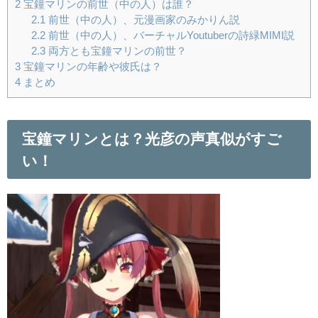
2
宝鐘マリンの前世（中の人）は誰？
2.1
前世（中の人）、元漫画家のみかりん説
2.2
前世（中の人）、バーチャルYoutuberの詩緑MIMI説
2.3
両方とも宝鐘マリンの前世？
3
宝鐘マリンの年齢や彼氏は？
4
まとめ
宝鐘マリンとは？光彦の声真似がすご
い！