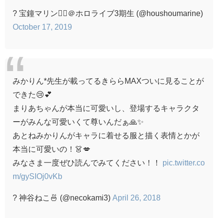
? 宝鐘マリン🏴‍☠️＠ホロライブ3期生 (@houshoumarine)
October 17, 2019
みかりん*先生が載ってるきららMAXついに見ることが
できた😢💕
まりあちゃんが本当に可愛いし、登場するキャラクタ
ーがみんな可愛いくて尊いんだぁ🙏✨
あとねみかりんがキャラに着せる服と描く表情とかが
本当に可愛いの！👗💋
みなさま一度ぜひ読んでみてください！！
pic.twitter.co
m/gySIOj0vKb
? 神谷ねこ🍜 (@necokami3)
April 26, 2018