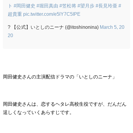
ト
#岡田健史
#堀田真由
#笠松将
#望月歩
#長見玲亜
#
超貴重
pic.twitter.com/e5lY7C5IPE
? 【公式】いとしのニーナ (@itoshinonina)
March 5, 20
20
岡田健史さんの主演配信ドラマの「いとしのニーナ」
岡田健史さんは、恋するヘタレ高校生役ですが、だんだん
逞しくなっていくあらすじです。