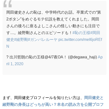
岡田健史さんの恥は、中学時代のお話。卒業式での“第
2ボタン”をめぐるモテ伝説を教えてくれました。岡田
さんの後ろに座るよしこさんの怪しい動きにも注目で
す…。綾野剛さんとのエピソードも！
#恥の王様
#岡田
健史
#綾野剛
#ガンバレルーヤ
pic.twitter.com/meI6joREf
N
? 出川哲朗の恥の王様@4/7夜OA！ (@degawa_haji)
Ap
ril 1, 2020
まず、岡田健史プロフィールを知りたい方は、
岡田健史と
綾野剛の身長はどっちが高い？本名の読み方を公開プロフ