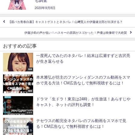
も調査
2020年9月8日
【親バカ青春白書】キャストゲストとネタバレ！山﨑賢人や伊藤健太郎が出演する？
伊藤沙莉の声が低い！ハスキーの原因がスゴかった！声優は映像研で大絶賛
おすすめの記事
一度死んでみたのネタバレ！結末は広瀬すずと吉沢亮
が生き返らせる
映画
本木雅弘が坊主のファンシィダンスのフル動画をスマ
ホで見る方法！CM広告なしで無料視聴するには！
動画
ドラマ「生ドラ！東京は24時」が生放送！あらすじや
キャスト、ネットの評判も調査！
ドラマ
テセウスの船完全ネタバレのフル動画をスマホで見
る！CM広告なしで無料視聴するには！
動画