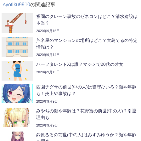
syotiku9910
の関連記事
福岡のクレーン事故のゼネコンはどこ？清水建設は
本当？
2020年9月15日
芦名星のマンションの場所はどこ？大島てるの特定
情報は？
2020年9月14日
ハーフタレントXは誰？マジメで20代の才女
2020年9月13日
西園チグサの前世(中の人)は皆守ひいろ？顔や年齢
も！炎上や事故は？
2020年9月9日
みやぢの顔や年齢は？花野蜜の前世(中の人)？引退
理由も
2020年9月9日
鈴原るるの前世(中の人)はみすみゆうか？顔や年齢