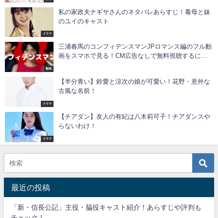
私の家政夫ナギサさんのネタバレあらすじ！毒母と妹
のユイのキャスト
ドラマ
三浦春馬のコンフィデンスマンJPロマンス編のフル動
画をスマホで見る！CM広告なしで無料視聴するに
は！
動画
【半分青い】鈴愛と涼次の娘が可愛い！花野・意外な
古風な名前！
ドラマ
【チアダン】友人の有紀は八木莉可子！チアダンスや
らないわけ！
ドラマ
最近の投稿
「新・信長公記」主役・脇役キャスト紹介！あらすじや評判も
チェック！