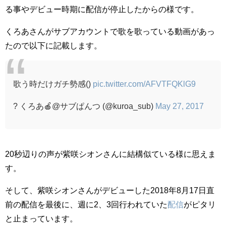
る事やデビュー時期に配信が停止したからの様です。
くろあさんがサブアカウントで歌を歌っている動画があっ
たので以下に記載します。
歌う時だけガチ勢感()
pic.twitter.com/AFVTFQKlG9
? くろあ🍎@サブぱんつ (@kuroa_sub)
May 27, 2017
20秒辺りの声が紫咲シオンさんに結構似ている様に思えま
す。
そして、紫咲シオンさんがデビューした2018年8月17日直
前の配信を最後に、週に2、3回行われていた
配信
がピタリ
と止まっています。