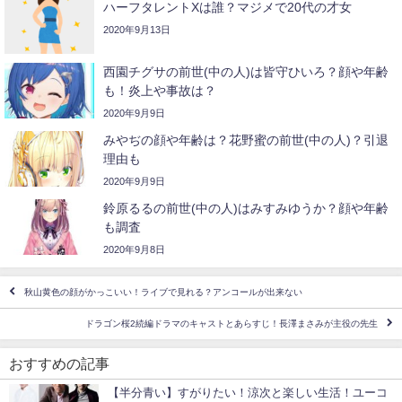
ハーフタレントXは誰？マジメで20代の才女
2020年9月13日
西園チグサの前世(中の人)は皆守ひいろ？顔や年齢
も！炎上や事故は？
2020年9月9日
みやぢの顔や年齢は？花野蜜の前世(中の人)？引退
理由も
2020年9月9日
鈴原るるの前世(中の人)はみすみゆうか？顔や年齢
も調査
2020年9月8日
秋山黄色の顔がかっこいい！ライブで見れる？アンコールが出来ない
ドラゴン桜2続編ドラマのキャストとあらすじ！長澤まさみが主役の先生
おすすめの記事
【半分青い】すがりたい！涼次と楽しい生活！ユーコ