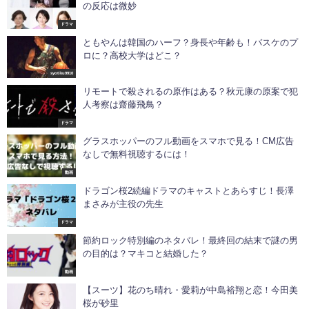
の反応は微妙
ドラマ
ともやんは韓国のハーフ？身長や年齢も！バスケのプ
ロに？高校大学はどこ？
syotiku9910
リモートで殺されるの原作はある？秋元康の原案で犯
人考察は齋藤飛鳥？
ドラマ
グラスホッパーのフル動画をスマホで見る！CM広告
なしで無料視聴するには！
動画
ドラゴン桜2続編ドラマのキャストとあらすじ！長澤
まさみが主役の先生
ドラマ
節約ロック特別編のネタバレ！最終回の結末で謎の男
の目的は？マキコと結婚した？
動画
【スーツ】花のち晴れ・愛莉が中島裕翔と恋！今田美
桜が砂里