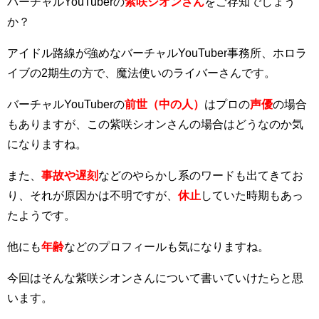
バーチャルYouTuberの
紫咲シオンさん
をご存知でしょう
か？
アイドル路線が強めなバーチャルYouTuber事務所、ホロラ
イブの2期生の方で、魔法使いのライバーさんです。
バーチャルYouTuberの
前世（中の人）
はプロの
声優
の場合
もありますが、この紫咲シオンさんの場合はどうなのか気
になりますね。
また、
事故や遅刻
などのやらかし系のワードも出てきてお
り、それが原因かは不明ですが、
休止
していた時期もあっ
たようです。
他にも
年齢
などのプロフィールも気になりますね。
今回はそんな紫咲シオンさんについて書いていけたらと思
います。