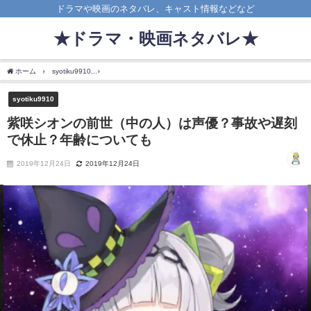
ドラマや映画のネタバレ、キャスト情報などなど
★ドラマ・映画ネタバレ★
ホーム
syotiku9910
紫咲シオンの前世（中の人）は声優？事故や遅刻で休止？年齢に
syotiku9910
紫咲シオンの前世（中の人）は声優？事故や遅刻
で休止？年齢についても
2019年12月24日
2019年12月24日