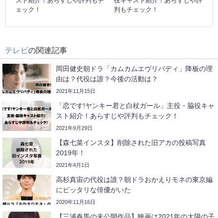
スト紹介！あらすじや評判もチ
役キャスト紹介！あらすじや評
ェック！
判もチェック！
テレビ
の関連記事
岡田健史朝ドラ「カムカムエヴリバディ」降板の理
由は？代役は誰？今後の活動は？
2021年11月15日
「恋です!ヤンキー君と白杖ガール」主役・脇役キャ
スト紹介！あらすじや評判もチェック！
2021年9月29日
【森七菜インスタ】削除された旧アカの投稿写真
2019年！
2021年4月1日
高杉真宙の代役は誰？朝ドラおかえりモネの東京編
にピッタリな俳優がいた
2020年11月16日
【三浦春馬の未公開作品】映画は2021年の太陽の子