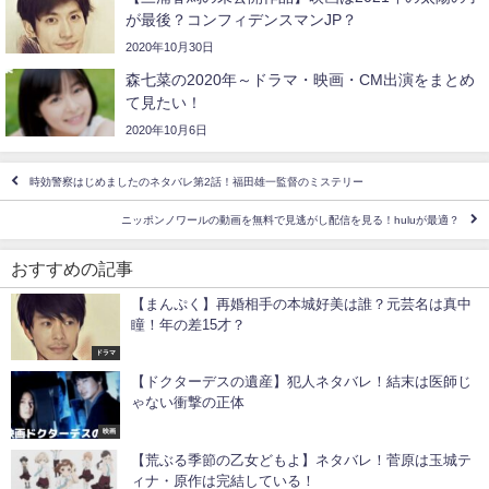
が最後？コンフィデンスマンJP？
2020年10月30日
森七菜の2020年～ドラマ・映画・CM出演をまとめ
て見たい！
2020年10月6日
時効警察はじめましたのネタバレ第2話！福田雄一監督のミステリー
ニッポンノワールの動画を無料で見逃がし配信を見る！huluが最適？
おすすめの記事
【まんぷく】再婚相手の本城好美は誰？元芸名は真中
瞳！年の差15才？
ドラマ
【ドクターデスの遺産】犯人ネタバレ！結末は医師じ
ゃない衝撃の正体
映画
【荒ぶる季節の乙女どもよ】ネタバレ！菅原は玉城テ
ィナ・原作は完結している！