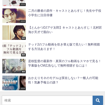
ドラマ
二月の勝者の原作・キャストとあらすじ！先生や子役
小学生に注目俳優
ドラマ
【とんかつDJアゲ太郎】キャストとあらすじ！北村匠
海が天才で面白い
映画
テッド2のフル動画を吹き替え版で見たい！無料視聴
する方法あります！
動画
是枝監督の最新作・真実のフル動画をスマホで見る！
字幕版をCM広告なしで無料視聴するには！
動画
おかえりモネのモデルは実在しない？一般人の可能
性！気象予報士の誰？
ドラマ