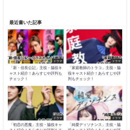
最近書いた記事
ドラマ
ドラマ
「新・信長公記」主役・脇役キ
「家庭教師のトラコ」主役・脇
ャスト紹介！あらすじや評判も
役キャスト紹介！あらすじや評
チェック！
判もチェック！
ドラマ
ドラマ
「初恋の悪魔」主役・脇役キャ
「純愛ディソナンス」主役・脇