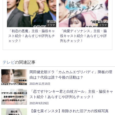
ドラマ
ドラマ
「初恋の悪魔」主役・脇役キャ
「純愛ディソナンス」主役・脇
スト紹介！あらすじや評判もチ
役キャスト紹介！あらすじや評
ェック！
判もチェック！
テレビ
の関連記事
岡田健史朝ドラ「カムカムエヴリバディ」降板の理
由は？代役は誰？今後の活動は？
2021年11月15日
「恋です!ヤンキー君と白杖ガール」主役・脇役キャ
スト紹介！あらすじや評判もチェック！
2021年9月29日
【森七菜インスタ】削除された旧アカの投稿写真