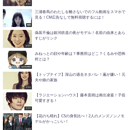
ドラマ
三浦春馬のわたしを離さないでのフル動画をスマホで
見る！CM広告なしで無料視聴するには！
動画
偽装不倫は銀河鉄道の夜がモデル！名前の由来とあら
すじがリンク
ドラマ
みねっとの顔や年齢は？事務所はどこ？くるみや恐怖
村とは？
syotiku9910
【トップナイフ】深山の過去ネタバレ！薫が嫌い！元
夫や娘の家族
ドラマ
【ラジエーションハウス】藤本直樹は南出凌嘉！子役
可愛すぎる！
ドラマ
【花のち晴れ】C5の身長比べ！2人のメンズノンノモ
デルがかっこいい！
ドラマ