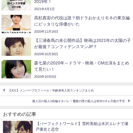
2019年！
2021年4月1日
高杉真宙の代役は誰？朝ドラおかえりモネの東京編
にピッタリな俳優がいた
2020年11月16日
【三浦春馬の未公開作品】映画は2021年の太陽の子
が最後？コンフィデンスマンJP？
2020年10月30日
森七菜の2020年～ドラマ・映画・CM出演をまとめ
て見たい！
2020年10月6日
【JO1】メンバープロフィール！年齢身長人気ランキングまとめ
屍人荘の殺人2続編ネタバレ！魔眼の匣の殺人は前作の3ヵ月後の予言
おすすめの記事
【パーフェクトワールド】雪村美姫は水沢エレナで瀬
戸康史と恋空