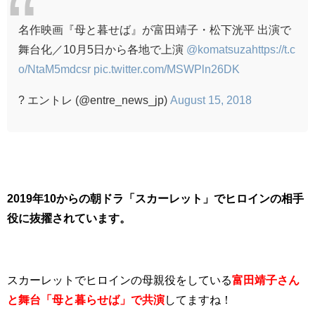
名作映画『母と暮せば』が富田靖子・松下洸平 出演で
舞台化／10月5日から各地で上演
@komatsuza
https://t.c
o/NtaM5mdcsr
pic.twitter.com/MSWPln26DK
? エントレ (@entre_news_jp)
August 15, 2018
2019年10からの朝ドラ「スカーレット」でヒロインの相手
役に抜擢されています。
スカーレットでヒロインの母親役をしている
富田靖子さん
と舞台「母と暮らせば」で共演
してますね！