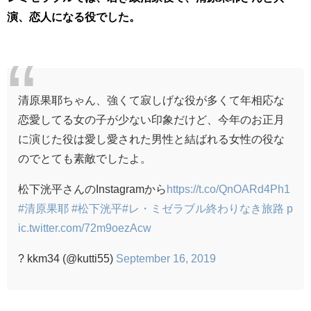
演、恋人になる役でした。
清原果耶ちゃん、強くて寂しげな役が多くて年相応な
恋愛してる女の子が少ない印象だけど、今年のお正月
に演じた役は愛し愛された男性と結ばれる女性の役な
のでとても素敵でしたよ。
松下洸平さんのInstagramから
https://t.co/QnOARd4Ph1
#清原果耶
#松下洸平
#レ・ミゼラブル終わりなき旅路
p
ic.twitter.com/72m9oezAcw
? kkm34 (@kutti55)
September 16, 2019