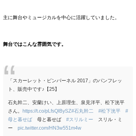
主に舞台やミュージカルを中心に活躍していました。
舞台ではこんな雰囲気です。
「スカーレット・ピンパーネル 2017」のパンフレッ
ト、販売中です♪【25】
石丸幹二、安蘭けい、上原理生、泉見洋平、松下洸平
さん。
https://t.co/pLfsQlBySZ
#石丸幹二
#松下洸平
#
母と暮せば
母と暮せば
#スリルミー
スリル・ミ
ー
pic.twitter.com/HN3w551m4w