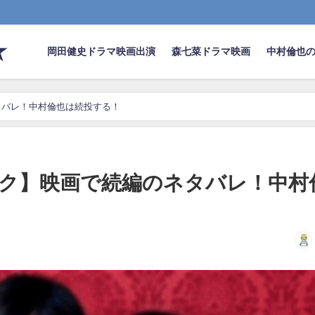
★
岡田健史ドラマ映画出演
森七菜ドラマ映画
中村倫也
タバレ！中村倫也は続投する！
ク】映画で続編のネタバレ！中村