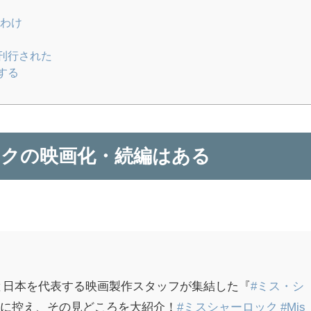
わけ
刊行された
する
クの映画化・続編はある
と日本を代表する映画製作スタッフが集結した『
#ミス・シ
近に控え、その見どころを大紹介！
#ミスシャーロック
#Mis