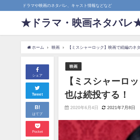
ドラマや映画のネタバレ、キャスト情報などなど
★ドラマ・映画ネタバレ
ホーム
映画
【ミスシャーロック】映画で続編のネ
映画
シェア
【ミスシャーロッ
也は続投する！
Tweet
B!
2020年6月4日
2021年7月8日
はてブ
Pocket