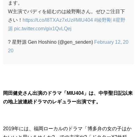
ます。
W主演でバディを組むのは綾野剛さん。ぜひご注目下
さい！
https://t.co/l8TXAz7xUz
#MIU404
#綾野剛
#星野
源
pic.twitter.com/gix1QvLQej
? 星野源 Gen Hoshino (@gen_senden)
February 12, 20
20
岡田健史さん出演のドラマ「MIU404」は、中学聖日記以来
の地上波連続ドラマのレギュラー出演です。
2019年には、福岡ローカルのドラマ「
博多弁の女の子はか
わいいと思いませんか?
」での主演や
?「
ドクターX?外科