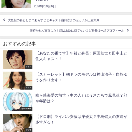
2020年10月6日
大怪獣のあとしまつあらすじとキャスト山田涼介の元カノが土屋太鳳
安斉かれん実在した！顔はあゆに似てないけど身長は一緒プロフィール
おすすめの記事
【あなたの番です】年齢と身長！原田知世と田中圭と
住人キャスト！
ドラマ
【スカーレット】朝ドラのモデルは神山清子・自然ゆ
うを作り出す！
ドラマ
幽ヶ崎海愛の前世（中の人）はうさこちで風見涼？顔
や年齢は？
syotiku9910
【ドロ刑】ライバル安藤は岸優太？中島健人の友達が
多すぎる！
ドラマ