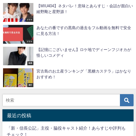
【MIU404】ネタバレ！意味とあらすじ・会話が面白い
綾野剛と星野源！
ドラマ
あなたの番ですの黒島の過去をフル動画を無料で安全
に見る方法！
ドラマ
【記憶にございません】ロケ地でディーンフジオカが
怪しいコメディ
映画
宮古島のお土産ランキング「黒糖カステラ」はかなり
おすすめ！
旅行
最近の投稿
「新・信長公記」主役・脇役キャスト紹介！あらすじや評判も
チェック！