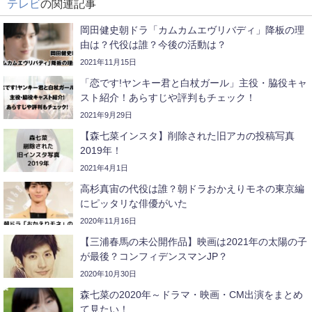
テレビ
の関連記事
岡田健史朝ドラ「カムカムエヴリバディ」降板の理
由は？代役は誰？今後の活動は？
2021年11月15日
「恋です!ヤンキー君と白杖ガール」主役・脇役キャ
スト紹介！あらすじや評判もチェック！
2021年9月29日
【森七菜インスタ】削除された旧アカの投稿写真
2019年！
2021年4月1日
高杉真宙の代役は誰？朝ドラおかえりモネの東京編
にピッタリな俳優がいた
2020年11月16日
【三浦春馬の未公開作品】映画は2021年の太陽の子
が最後？コンフィデンスマンJP？
2020年10月30日
森七菜の2020年～ドラマ・映画・CM出演をまとめ
て見たい！