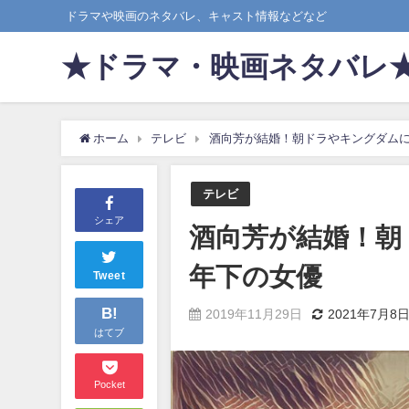
ドラマや映画のネタバレ、キャスト情報などなど
★ドラマ・映画ネタバレ
ホーム
テレビ
酒向芳が結婚！朝ドラやキングダムに
テレビ
シェア
酒向芳が結婚！朝
年下の女優
Tweet
B!
2019年11月29日
2021年7月8
はてブ
Pocket