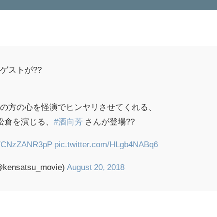
ゲストが??
ての方の心を怪演でヒンヤリさせてくれる、
松倉を演じる、
#酒向芳
さんが登場??
co/CNzZANR3pP
pic.twitter.com/HLgb4NABq6
nsatsu_movie)
August 20, 2018