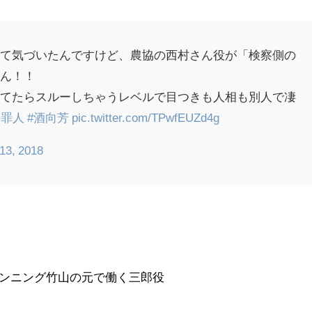
てて気づいたんですけど、農協の西村さん役が「検察側の
さん！！
してたらスルーしちゃうレベルで目つきも人相も別人で凄
の罪人
#酒向芳
pic.twitter.com/TPwfEUZd4g
13, 2018
 カンニング竹山の元で働く三郎役