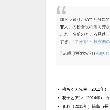
朝ドラ録りためてた分観
罪人」の松倉役の酒向芳
これ、名前のところ見逃
すぎ。
#半分青い
#検察側
? 志織 (@RnbwRs)
August 
梅ちゃん先生（2012年）
花子とアン（2014年）
まれ（2015年）輪島市長