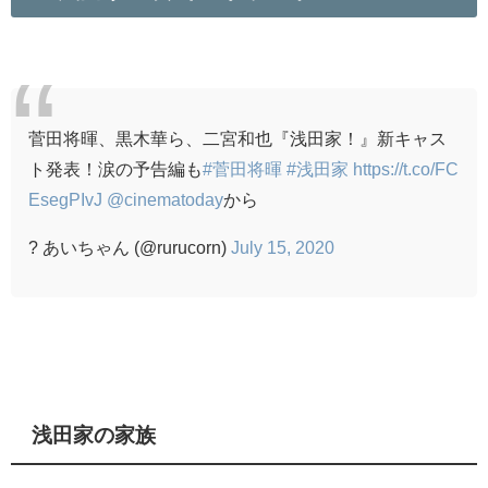
菅田将暉、黒木華ら、二宮和也『浅田家！』新キャス
ト発表！涙の予告編も
#菅田将暉
#浅田家
https://t.co/FC
EsegPIvJ
@cinematoday
から
? あいちゃん (@rurucorn)
July 15, 2020
浅田家の家族