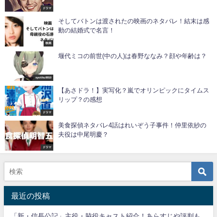
ドラマ
そしてバトンは渡されたの映画のネタバレ！結末は感
動の結婚式で名言！
映画
堰代ミコの前世(中の人)は春野ななみ？顔や年齢は？
syotiku9910
【あさドラ！】実写化？嵐でオリンピックにタイムス
リップ？の感想
ドラマ
美食探偵ネタバレ4話はれいぞう子事件！仲里依紗の
夫役は中尾明慶？
ドラマ
最近の投稿
「新・信長公記」主役・脇役キャスト紹介！あらすじや評判も