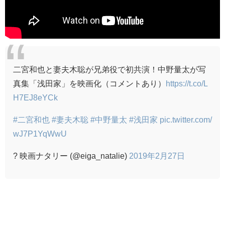
二宮和也と妻夫木聡が兄弟役で初共演！中野量太が写
真集「浅田家」を映画化（コメントあり）
https://t.co/L
H7EJ8eYCk
#二宮和也
#妻夫木聡
#中野量太
#浅田家
pic.twitter.com/
wJ7P1YqWwU
? 映画ナタリー (@eiga_natalie)
2019年2月27日