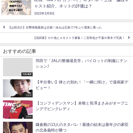
ャスト紹介、ネットの評価は？
2022年3月8日
【山田涼介】目撃情報最新は京都！休みは広島で7年ぶり電車に乗った
【浅田家】ロケ地とエキストラ募集！二宮和也が千葉や厚木で写真！
おすすめの記事
羽田で「JALの整備場見学」パイロットの制服にテン
ション⤴
子供の教育
【半分青い】律との別れ！「一瞬に咲け」で漫画家デ
ビュー！
ドラマ
【コンフィデンスマン】未唯と長澤まさみがオープニ
ングでピンクレディ
ドラマ
鎌倉殿の13人のネタバレ！最後の結末は最年少の家臣
の北条義時が勝つ