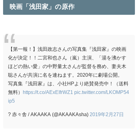
映画「浅田家」の原作
【第一報！】浅田政志さんの写真集『浅田家』の映画
化が決定！！二宮和也さん（嵐）主演、「湯を沸かす
ほどの熱い愛」の中野量太さんが監督を務め、妻夫木
聡さんが共演に名を連ねます。2020年に劇場公開。
写真集『浅田家』は、小社HPより絶賛発売中！（送料
無料）
https://t.co/AExEIfrWZ1
pic.twitter.com/LKOMP54
ip5
? 赤々舎 / AKAAKA (@AKAAKAsha)
2019年2月27日