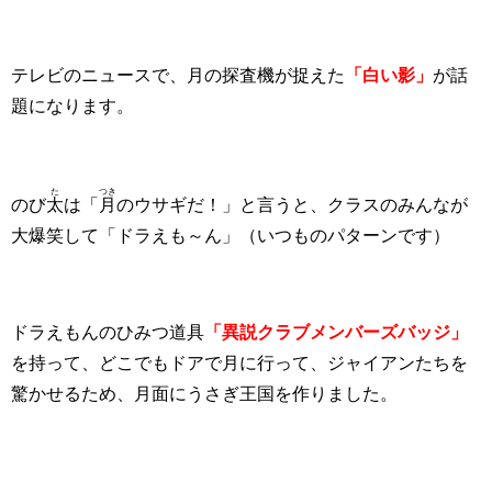
テレビのニュースで、月の探査機が捉えた
「白い影」
が話
題になります。
た
つき
のび
太
は「
月
のウサギだ！」と言うと、クラスのみんなが
大爆笑して「ドラえも～ん」（いつものパターンです）
ドラえもんのひみつ
道具
「
異説
クラブメンバーズバッジ」
を持って、どこでもドアで月に行って、ジャイアンたちを
驚かせるため、月面にうさぎ王国を作りました。