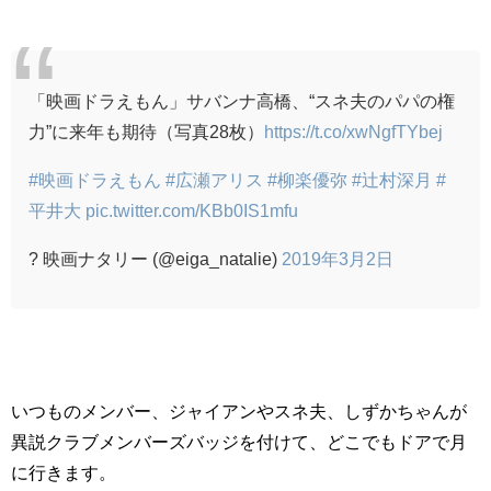
「映画ドラえもん」サバンナ高橋、“スネ夫のパパの権
力”に来年も期待（写真28枚）
https://t.co/xwNgfTYbej
#映画ドラえもん
#広瀬アリス
#柳楽優弥
#辻村深月
#
平井大
pic.twitter.com/KBb0IS1mfu
? 映画ナタリー (@eiga_natalie)
2019年3月2日
いつものメンバー、ジャイアンやスネ夫、しずかちゃんが
異説クラブメンバーズバッジを付けて、どこでもドアで月
に行きます。