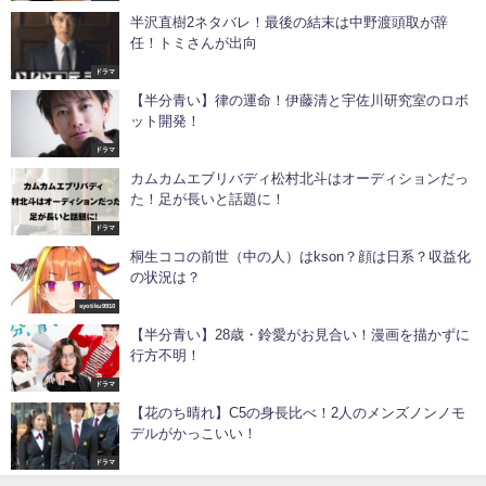
半沢直樹2ネタバレ！最後の結末は中野渡頭取が辞
任！トミさんが出向
ドラマ
【半分青い】律の運命！伊藤清と宇佐川研究室のロボ
ット開発！
ドラマ
カムカムエブリバディ松村北斗はオーディションだっ
た！足が長いと話題に！
ドラマ
桐生ココの前世（中の人）はkson？顔は日系？収益化
の状況は？
syotiku9910
【半分青い】28歳・鈴愛がお見合い！漫画を描かずに
行方不明！
ドラマ
【花のち晴れ】C5の身長比べ！2人のメンズノンノモ
デルがかっこいい！
ドラマ