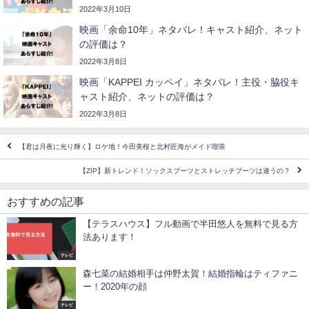
2022年3月10日
映画「余命10年」ネタバレ！キャスト紹介、ネット
の評価は？
2022年3月8日
映画「KAPPEI カッペイ」ネタバレ！主役・脇役キ
ャスト紹介、ネットの評価は？
2022年3月8日
【君は月夜に光り輝く】ロケ地！今田美桜と北村匠海がメイド喫茶
【ZIP】新トレンド！ソックスブーツとストレッチブーツは違うの？
おすすめの記事
【テラスハウス】フル動画で半田悠人を無料で見る方
法あります！
テレビ
森七菜の結婚相手は仲野太賀！結婚指輪はティファニ
ー！2020年の顔
テレビ