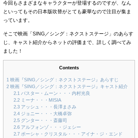
今回もさまざまなキャラクターが登場するのですが、なん
といってもその日本版吹替がとても豪華なので注目が集ま
っています。
そこで映画「SING／シング：ネクストステージ」のあらす
じ、キャスト紹介からネットの評価まで、詳しく調べてみ
ました！
Contents
1
映画『SING／シング：ネクストステージ』あらすじ
2
映画『SING／シング：ネクストステージ』キャスト紹介
2.1
バスター・ムーン・・・内村光良
2.2
ミーナ・・・MISIA
2.3
アッシュ・・・長澤まさみ
2.4
ジョニー・・・大橋卓弥
2.5
グンター・・・斎藤司
2.6
アルフォンゾ・・・ジェシー
2.7
ポーシャ・クリスタル・・・アイナ・ジ・エンド