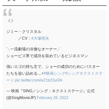
《 》
ジミー・クリスタル
／CV：
#大塚明夫
⋱一流劇場の冷徹なオーナー⋰
ショービズ界で成功を収めているビジネスマン
強いエゴの持ち主で、ショーの成功のためにバスター
たちを追い詰める…⚡
#映画シング
#シングネクストステ
ージ
pic.twitter.com/w21tr23uGN
— 映画『SING／シング：ネクストステージ』公式
(@SingMovieJP)
February 26, 2022