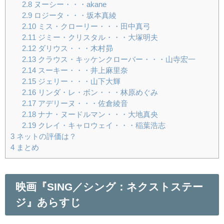
2.8
ヌーシー・・・akane
2.9
ロジータ・・・坂本真綾
2.10
ミス・クローリー・・・田中真弓
2.11
ジミー・クリスタル・・・大塚明夫
2.12
ダリウス・・・木村昴
2.13
クラウス・キッケンクローバー・・・山寺宏一
2.14
スーキー・・・井上麻里奈
2.15
ジェリー・・・山下大輝
2.16
リンダ・レ・ボン・・・林原めぐみ
2.17
アデリーヌ・・・佐倉綾音
2.18
ナナ・ヌードルマン・・・大地真央
2.19
クレイ・キャロウェイ・・・稲葉浩志
3
ネットの評価は？
4
まとめ
映画『SING／シング：ネクストステー
ジ』あらすじ