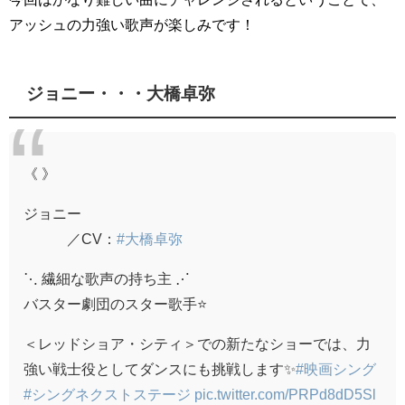
アッシュの力強い歌声が楽しみです！
ジョニー・・・大橋卓弥
《 》
ジョニー
／CV：
#大橋卓弥
⋱ 繊細な歌声の持ち主 ⋰
バスター劇団のスター歌手⭐
＜レッドショア・シティ＞での新たなショーでは、力
強い戦士役としてダンスにも挑戦します✨
#映画シング
#シングネクストステージ
pic.twitter.com/PRPd8dD5Sl