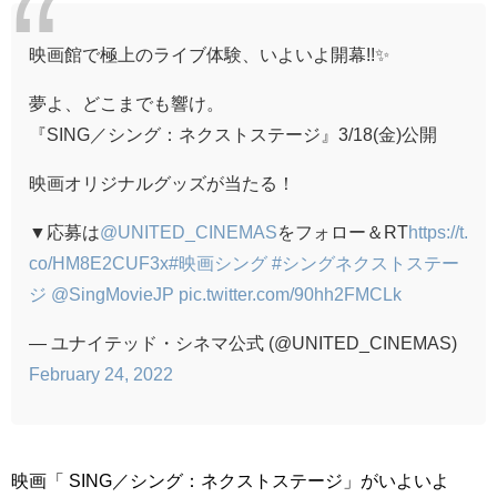
映画館で極上のライブ体験、いよいよ開幕!!✨
夢よ、どこまでも響け。
『SING／シング：ネクストステージ』3/18(金)公開
映画オリジナルグッズが当たる！
▼応募は
@UNITED_CINEMAS
をフォロー＆RT
https://t.
co/HM8E2CUF3x
#映画シング
#シングネクストステー
ジ
@SingMovieJP
pic.twitter.com/90hh2FMCLk
— ユナイテッド・シネマ公式 (@UNITED_CINEMAS)
February 24, 2022
映画「 SING／シング：ネクストステージ」がいよいよ