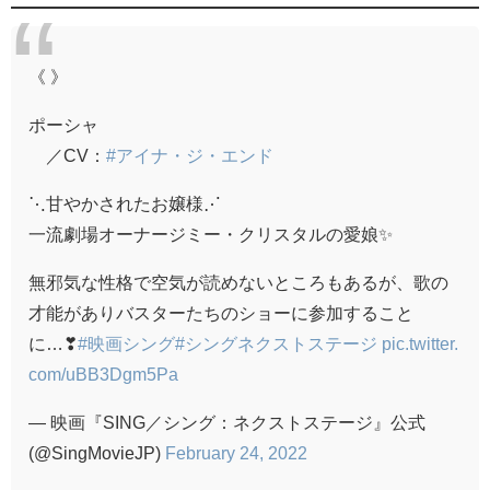
《 》
ポーシャ
／CV：
#アイナ・ジ・エンド
⋱甘やかされたお嬢様⋰
一流劇場オーナージミー・クリスタルの愛娘✨
無邪気な性格で空気が読めないところもあるが、歌の
才能がありバスターたちのショーに参加すること
に…❣
#映画シング
#シングネクストステージ
pic.twitter.
com/uBB3Dgm5Pa
— 映画『SING／シング：ネクストステージ』公式
(@SingMovieJP)
February 24, 2022