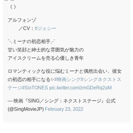
《 》
アルフォンゾ
／CV：
#ジェシー
⋱ミーナの初恋相手⋰
甘い笑顔と紳士的な雰囲気が魅力の
アイスクリームを売る心優しき青年
ロマンティックな役に悩むミーナと偶然出会い、彼女
の初恋の相手になる✨
#映画シング
#シングネクストス
テージ
#SixTONES
pic.twitter.com/zmGDeRq2aM
— 映画『SING／シング：ネクストステージ』公式
(@SingMovieJP)
February 23, 2022