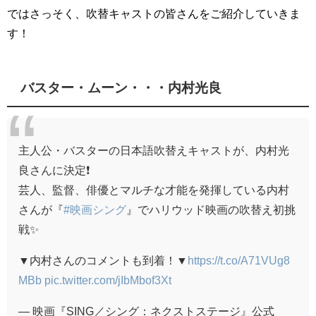
ではさっそく、吹替キャストの皆さんをご紹介していきま
す！
バスター・ムーン・・・内村光良
主人公・バスターの日本語吹替えキャストが、内村光
良さんに決定❗
芸人、監督、俳優とマルチな才能を発揮している内村
さんが『
#映画シング
』でハリウッド映画の吹替え初挑
戦✨
▼内村さんのコメントも到着！▼
https://t.co/A71VUg8
MBb
pic.twitter.com/jIbMbof3Xt
— 映画『SING／シング：ネクストステージ』公式