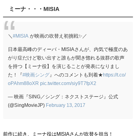
ミーナ・・・MISIA
＼
#MISIA
が映画の吹替え初挑戦✨／
日本最高峰のディーバ・MISIAさんが、内気で極度のあ
がり症だけど歌い出すと誰もが聞き惚れる抜群の歌声
を持つ【ミーナ役】を演じることが発表になりまし
た！『
#映画シング
』へのコメントも到着★
https://t.co/
oPAhm88oXR
pic.twitter.com/siy9T7fpX2
— 映画『SING／シング：ネクストステージ』公式
(@SingMovieJP)
February 13, 2017
前作に続き、ミーナ役はMISIAさんが吹替を担当！