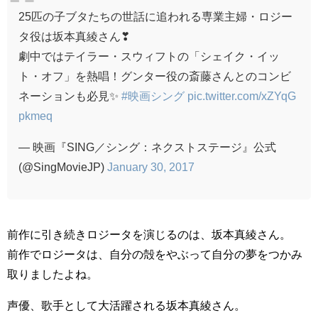
25匹の子ブタたちの世話に追われる専業主婦・ロジー
タ役は坂本真綾さん❣
劇中ではテイラー・スウィフトの「シェイク・イッ
ト・オフ」を熱唱！グンター役の斎藤さんとのコンビ
ネーションも必見✨
#映画シング
pic.twitter.com/xZYqG
pkmeq
— 映画『SING／シング：ネクストステージ』公式
(@SingMovieJP)
January 30, 2017
前作に引き続きロジータを演じるのは、坂本真綾さん。
前作でロジータは、自分の殻をやぶって自分の夢をつかみ
取りましたよね。
声優、歌手として大活躍される坂本真綾さん。