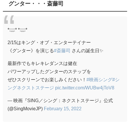
グンター・・・斎藤司
*:;;;:* *:;;;:*
2/15はキング・オブ・エンターテイナー
《グンター》を演じる
#斎藤司
さんの誕生日✨
最新作でもキレキレダンスは健在
パワーアップしたグンターのステップを
ぜひスクリーンでお楽しみください！
#映画シング
#シ
ングネクストステージ
pic.twitter.com/WUBw4jToV8
— 映画『SING／シング：ネクストステージ』公式
(@SingMovieJP)
February 15, 2022