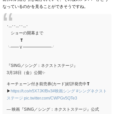
なっているのかを見ることができそうですね。
･...･･...･･...･
ショーの開幕まで
❣
╰━━Ｖ━━━━━━━╯
⠀
『SING／シング：ネクストステージ』
3月18日（金）公開✨
キーチェーン付き前売券(カード)好評発売中❣
▶
https://t.co/n5X7JKfBv3
#映画シング
#シングネクスト
ステージ
pic.twitter.com/CWPGv5QTe3
— 映画『SING／シング：ネクストステージ』公式