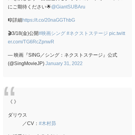
にご期待ください🌟
@GiantSUBAru
🎼詳細
https://t.co/20naGGThbG
🎬3/18(金)公開
#映画シング
#ネクストステージ
pic.twitt
er.com/TG6RcZpnwR
— 映画『SING／シング：ネクストステージ』公式
(@SingMovieJP)
January 31, 2022
《 》
ダリウス
／CV：
#木村昴