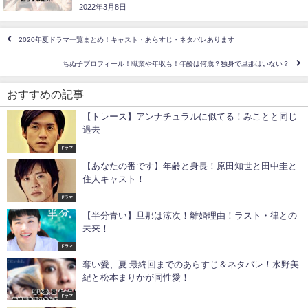
2022年3月8日
2020年夏ドラマ一覧まとめ！キャスト・あらすじ・ネタバレあります
ちぬ子プロフィール！職業や年収も！年齢は何歳？独身で旦那はいない？
おすすめの記事
【トレース】アンナチュラルに似てる！みことと同じ
過去
ドラマ
【あなたの番です】年齢と身長！原田知世と田中圭と
住人キャスト！
ドラマ
【半分青い】旦那は涼次！離婚理由！ラスト・律との
未来！
ドラマ
奪い愛、夏 最終回までのあらすじ＆ネタバレ！水野美
紀と松本まりかが同性愛！
ドラマ