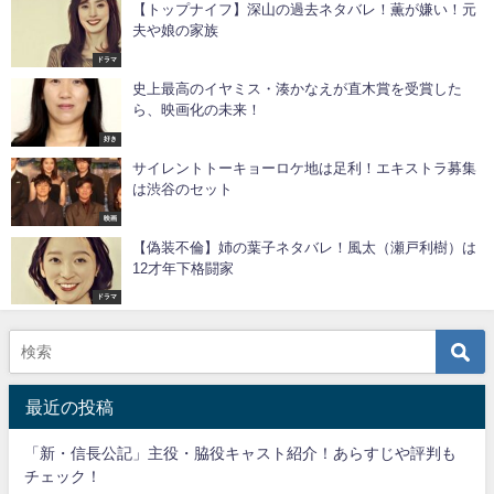
【トップナイフ】深山の過去ネタバレ！薫が嫌い！元
夫や娘の家族
ドラマ
史上最高のイヤミス・湊かなえが直木賞を受賞した
ら、映画化の未来！
好き
サイレントトーキョーロケ地は足利！エキストラ募集
は渋谷のセット
映画
【偽装不倫】姉の葉子ネタバレ！風太（瀬戸利樹）は
12才年下格闘家
ドラマ
最近の投稿
「新・信長公記」主役・脇役キャスト紹介！あらすじや評判も
チェック！