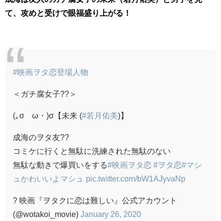
て、攻めと受けで眼福盛り上がる！
#映画ヲタ恋登場人物
＜ガチ腐女子??＞
(｡σゝω・)σ【未来 (
#若月佑美
)】
成海のヲタ友??
コミケに行くと無駄に洗練された無駄のない
無駄な動きで爆買いをする
#映画ヲタ恋
#ヲタ恋
#マシ
ュかわいいよマシュ
pic.twitter.com/bW1AJyvaNp
? 映画『ヲタクに恋は難しい』公式アカウント
(@wotakoi_movie)
January 26, 2020