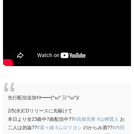
先行配信追加ｷﾀ━━(^ω^ Ξ/ ^ω^)/
2/5(水)CDリリースに先駆けて
本日より全23曲中7曲配信中??
#高畑充希
#山﨑賢人
お
二人は勿論??
#菜々緒
#ムロツヨシ
のからみ酒??
#内田