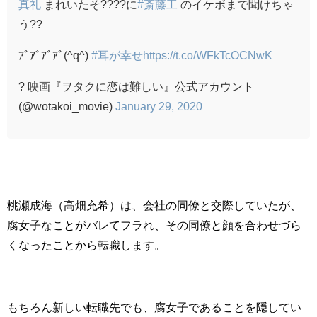
真礼
まれいたそ????に
#斎藤工
のイケボまで聞けちゃ
う??
ｱﾞｱﾞｱﾞｱﾞ(^q^)
#耳が幸せ
https://t.co/WFkTcOCNwK
? 映画『ヲタクに恋は難しい』公式アカウント
(@wotakoi_movie)
January 29, 2020
桃瀬成海（高畑充希）は、会社の同僚と交際していたが、
腐女子なことがバレてフラれ、その同僚と顔を合わせづら
くなったことから転職します。
もちろん新しい転職先でも、腐女子であることを隠してい