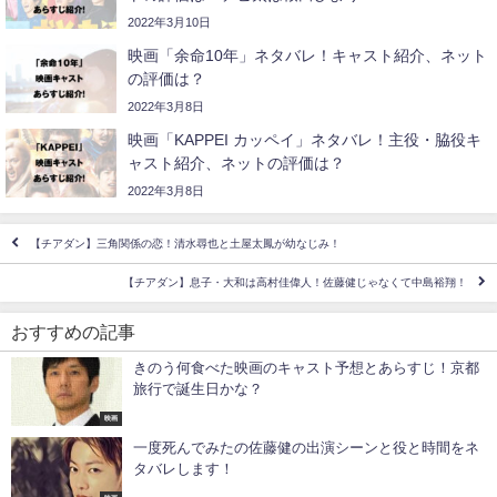
2022年3月10日
映画「余命10年」ネタバレ！キャスト紹介、ネット
の評価は？
2022年3月8日
映画「KAPPEI カッペイ」ネタバレ！主役・脇役キ
ャスト紹介、ネットの評価は？
2022年3月8日
【チアダン】三角関係の恋！清水尋也と土屋太鳳が幼なじみ！
【チアダン】息子・大和は高村佳偉人！佐藤健じゃなくて中島裕翔！
おすすめの記事
きのう何食べた映画のキャスト予想とあらすじ！京都
旅行で誕生日かな？
映画
一度死んでみたの佐藤健の出演シーンと役と時間をネ
タバレします！