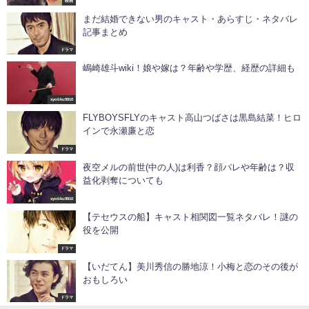
映画
まだ結婚できない男のキャスト・あらすじ・ネタバレ
記事まとめ
ドラマ
嶋崎雄斗wiki！娘や嫁は？年齢や学歴、経歴の詳細も
syotiku9910
FLYBOYSFLYのキャスト高山つばさは黒島結菜！ヒロ
インで永瀬廉と恋
ドラマ
夜空メルの前世(中の人)は利香？顔バレや年齢は？収
益化剥奪についても
syotiku9910
【テセウスの船】キャスト相関図一覧ネタバレ！謎の
役を公開
ドラマ
【いだてん】美川秀信の勝地涼！小梅と恋のその後が
おもしろい
ドラマ