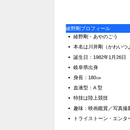
綾野剛プロフィール
綾野剛・あやのごう
本名は川井剛（かわいつ
誕生日：1982年1月26日
岐阜県出身
身長：180㎝
血液型：A 型
特技は陸上競技
趣味：映画鑑賞／写真撮
トライストーン・エンタ