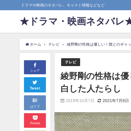
ドラマや映画のネタバレ、キャスト情報などなど
★ドラマ・映画ネタバレ
ホーム
テレビ
綾野剛の性格は優しい！髭とのギャ
テレビ
シェア
綾野剛の性格は優
白した人たらし
Tweet
B!
2019年10月7日
2021年7月8日
はてブ
Pocket