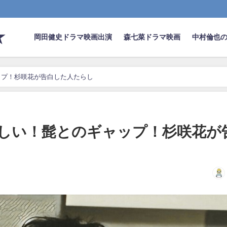
★
岡田健史ドラマ映画出演
森七菜ドラマ映画
中村倫也
ップ！杉咲花が告白した人たらし
しい！髭とのギャップ！杉咲花が