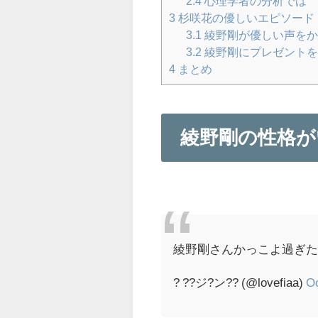
2.4
心理学者の分析では
3
杉咲花の優しいエピソード
3.1
綾野剛が優しい声をか
3.2
綾野剛にプレゼントを
4
まとめ
綾野剛の性格が
綾野剛さんかっこよ過ぎた
? ??ジ?ン?? (@lovefiaa)
Oc