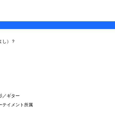
よし）？
影／ギター
ーテイメント所属