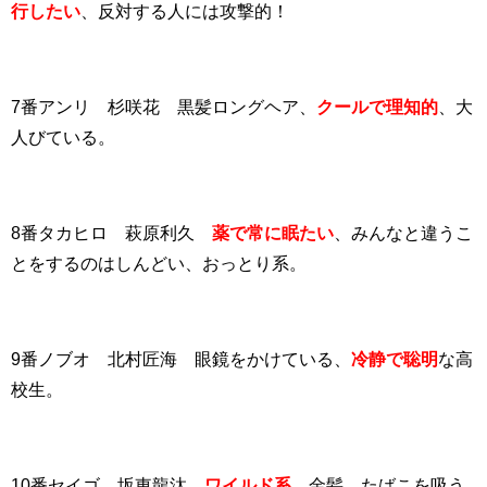
行したい
、反対する人には攻撃的！
7番アンリ 杉咲花 黒髪ロングヘア、
クールで理知的
、大
人びている。
8番タカヒロ 萩原利久
薬で常に眠たい
、みんなと違うこ
とをするのはしんどい、おっとり系。
9番ノブオ 北村匠海 眼鏡をかけている、
冷静で聡明
な高
校生。
10番セイゴ 坂東龍汰
ワイルド系
、金髪、たばこを吸う