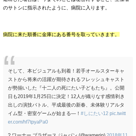
のサトシに指示されたように、病院に入ります。
病院に来た順番に金庫にある番号を取っていきます。
そして、本ビジュアルも到着！若手オールスターキャ
ストから将来の活躍が期待されるフレッシュキャスト
が勢揃いした『十二人の死にたい子どもたち』。公開
日も2019年1月25日に決定！12人が織りなす感情剥き
出しの演技バトル、平成最後の新春、未体験リアルタ
イム型・密室ゲームが始まる―！
#しにたい12
pic.twitt
er.com/hf7tpyaPa0
? ワーナー ブラザース ジャパン (@warnerjp)
2018年11