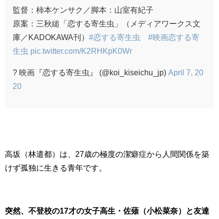
監督：柿本ケンサク／脚本：山室有紀子
原案：三秋縋「恋する寄生虫」（メディアワークス文
庫／KADOKAWA刊）
#恋する寄生虫
#映画恋する寄
生虫
pic.twitter.com/K2RHKpK0Wr
? 映画『恋する寄生虫』 (@koi_kiseichu_jp)
April 7, 20
20
高坂（林遣都）は、27歳の極度の潔癖症から人間関係を築
けず孤独に生きる青年です。
突然、不登校の17才の女子高生・佐薙（小松菜奈）と友達