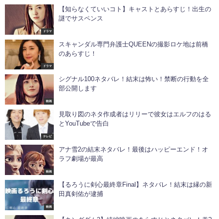
【知らなくていいコト】キャストとあらすじ！出生の
謎でサスペンス
ドラマ
スキャンダル専門弁護士QUEENの撮影ロケ地は前橋
のあらすじ！
ドラマ
シグナル100ネタバレ！結末は怖い！禁断の行動を全
部公開します
映画
見取り図のネタ作成者はリリーで彼女はエルフのはる
とYouTubeで告白
テレビ
アナ雪2の結末ネタバレ！最後はハッピーエンド！オ
ラフ劇場が最高
映画
【るろうに剣心最終章Final】ネタバレ！結末は縁の新
田真剣佑が逮捕
映画