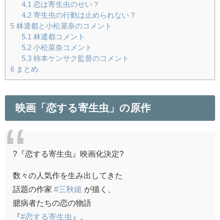
4.1
恋は寄生虫のせい？
4.2
寄生虫の行動は止められない？
5
林遣都と小松菜奈のコメント
5.1
林遣都コメント
5.2
小松菜奈コメント
5.3
柿本ケンサク監督のコメント
6
まとめ
映画「恋する寄生虫」の原作
?『恋する寄生虫』映画化決定?
数々の人気作を生み出してきた
話題の作家
#三秋縋
が描く、
臆病者たちの恋の物語
『
#恋する寄生虫
』。