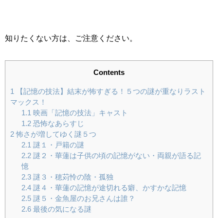
知りたくない方は、ご注意ください。
Contents
1
【記憶の技法】結末が怖すぎる！５つの謎が重なりラスト
マックス！
1.1
映画「記憶の技法」キャスト
1.2
恐怖なあらすじ
2
怖さが増してゆく謎５つ
2.1
謎１・戸籍の謎
2.2
謎２・華蓮は子供の頃の記憶がない・両親が語る記
憶
2.3
謎３・穂苅怜の陰・孤独
2.4
謎４・華蓮の記憶が途切れる癖、かすかな記憶
2.5
謎５・金魚屋のお兄さんは誰？
2.6
最後の気になる謎