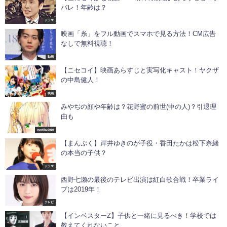
バレ！年齢は？
ドラマ
映画「糸」をフル動画でスマホで見る方法！CM広告
なしで無料視聴！
動画
【ニセコイ】映画あらすじと実写化キャスト！ヤクザ
の中島健人！
映画
みやぢの顔や年齢は？花野蜜の前世(中の人)？引退理
由も
syotiku9910
【まんぷく】岸井ゆきのが子役・香田たかは松下奈緒
の本当の子供？
ドラマ
西野七瀬の最後のテレビ出演は紅白歌合戦！卒業ライ
ブは2019年！
テレビ
【インベスターZ】子供と一緒に見るべき！学校では
教えてくれないこと