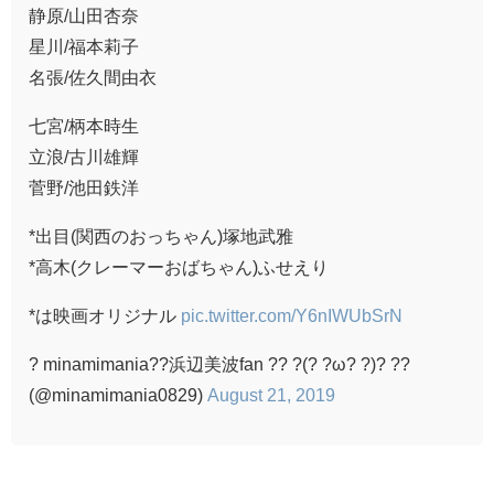
静原/山田杏奈
星川/福本莉子
名張/佐久間由衣
七宮/柄本時生
立浪/古川雄輝
菅野/池田鉄洋
*出目(関西のおっちゃん)塚地武雅
*高木(クレーマーおばちゃん)ふせえり
*は映画オリジナル
pic.twitter.com/Y6nIWUbSrN
? minamimania??浜辺美波fan ?? ?(? ?ω? ?)? ??
(@minamimania0829)
August 21, 2019