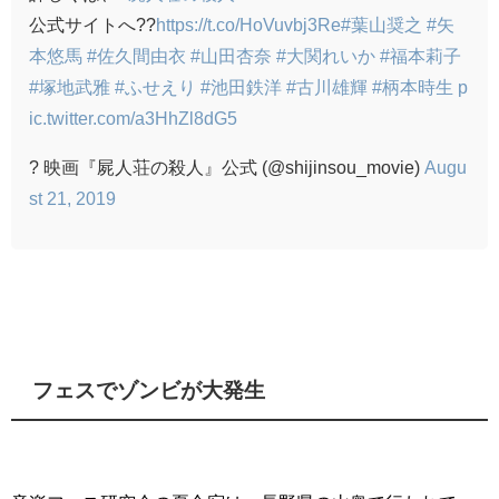
公式サイトへ??
https://t.co/HoVuvbj3Re
#葉山奨之
#矢
本悠馬
#佐久間由衣
#山田杏奈
#大関れいか
#福本莉子
#塚地武雅
#ふせえり
#池田鉄洋
#古川雄輝
#柄本時生
p
ic.twitter.com/a3HhZl8dG5
? 映画『屍人荘の殺人』公式 (@shijinsou_movie)
Augu
st 21, 2019
フェスでゾンビが大発生