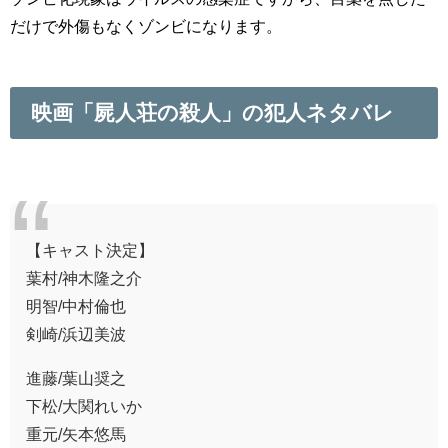
だけで外傷もなくゾンビになります。
映画「屍人荘の殺人」の犯人ネタバレ
【キャスト決定】
葉村/神木隆之介
明智/中村倫也
剣崎/浜辺美波
進藤/葉山奨之
下松/大関れいか
重元/矢本悠馬