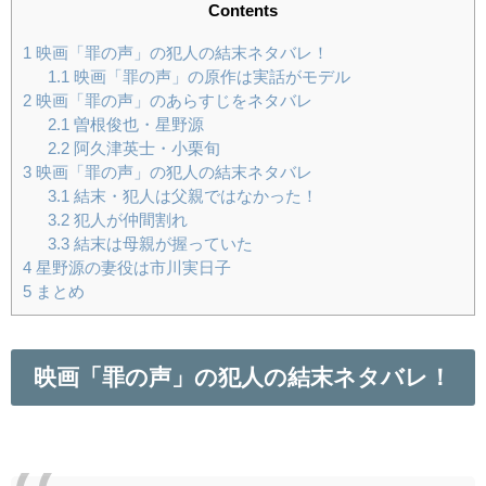
Contents
1
映画「罪の声」の犯人の結末ネタバレ！
1.1
映画「罪の声」の原作は実話がモデル
2
映画「罪の声」のあらすじをネタバレ
2.1
曽根俊也・星野源
2.2
阿久津英士・小栗旬
3
映画「罪の声」の犯人の結末ネタバレ
3.1
結末・犯人は父親ではなかった！
3.2
犯人が仲間割れ
3.3
結末は母親が握っていた
4
星野源の妻役は市川実日子
5
まとめ
映画「罪の声」の犯人の結末ネタバレ！