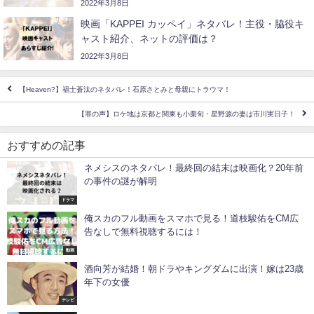
2022年3月8日
映画「KAPPEI カッペイ」ネタバレ！主役・脇役キ
ャスト紹介、ネットの評価は？
2022年3月8日
【Heaven?】福士蒼汰のネタバレ！石原さとみと母親にトラウマ！
【罪の声】ロケ地は京都と関東も小栗旬・星野源の妻は市川実日子！
おすすめの記事
ネメシスのネタバレ！最終回の結末は映画化？20年前
の事件の謎が解明
ドラマ
俺スカのフル動画をスマホで見る！道枝駿佑をCM広
告なしで無料視聴するには！
動画
酒向芳が結婚！朝ドラやキングダムに出演！嫁は23歳
年下の女優
テレビ