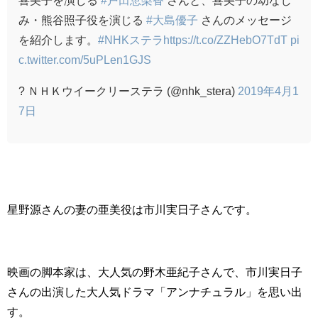
み・熊谷照子役を演じる
#大島優子
さんのメッセージ
を紹介します。
#NHKステラ
https://t.co/ZZHebO7TdT
pi
c.twitter.com/5uPLen1GJS
? ＮＨＫウイークリーステラ (@nhk_stera)
2019年4月1
7日
星野源さんの妻の亜美役は市川実日子さんです。
映画の脚本家は、大人気の野木亜紀子さんで、市川実日子
さんの出演した大人気ドラマ「アンナチュラル」を思い出
す。