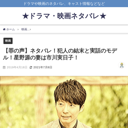
ドラマや映画のネタバレ、キャスト情報などなど
★ドラマ・映画ネタバレ★
ホーム
映画
【罪の声】ネタバレ！犯人の結末と実話のモデル！星野源の妻は市川実
映画
【罪の声】ネタバレ！犯人の結末と実話のモデ
ル！星野源の妻は市川実日子！
2019年4月18日
2021年7月8日