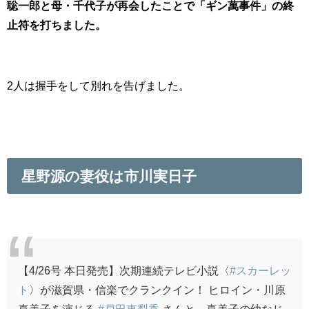
聡一郎と母・千代子が再会したことで「ギン萬事件」の終
止符を打ちました。
2人は握手をして別れを告げました。
星野源の妻役は市川実日子
【4/26号 本日発売】次期連続テレビ小説〈
#スカーレッ
ト
〉が滋賀県・信楽でクランクイン！ ヒロイン・川原
喜美子を演じる
#戸田恵梨香
さんと、喜美子の幼なじ