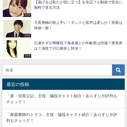
【逃げるは恥だが役に立つ】を全話フル動画で安全に
無料で見る方法
ドラマ
大貫勇輔の歌上手い！ダンスと歌声は柔らか！実家は
体操一家！
テレビ
広瀬すずが帰蝶役で海老蔵との年齢差は何歳？身長差
は？演技で川口春奈と対決！
ドラマ
最近の投稿
「新・信長公記」主役・脇役キャスト紹介！あらすじや評判も
チェック！
「家庭教師のトラコ」主役・脇役キャスト紹介！あらすじや評
判もチェック！