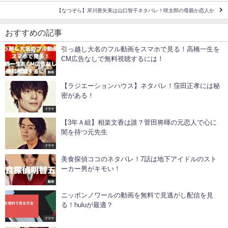
【なつぞら】岸川亜矢美は山口智子ネタバレ！咲太郎の母親か恋人か
おすすめの記事
引っ越し大名のフル動画をスマホで見る！高橋一生を
CM広告なしで無料視聴するには！
動画
【ラジエーションハウス】ネタバレ！窪田正孝には秘
密がある！
ドラマ
【3年Ａ組】相楽文香は誰？菅田将暉の元恋人で心に
闇を持つ元先生
ドラマ
美食探偵ココのネタバレ！7話は地下アイドルのスト
ーカー男がキモい！
動画
ニッポンノワールの動画を無料で見逃がし配信を見
る！huluが最適？
ドラマ