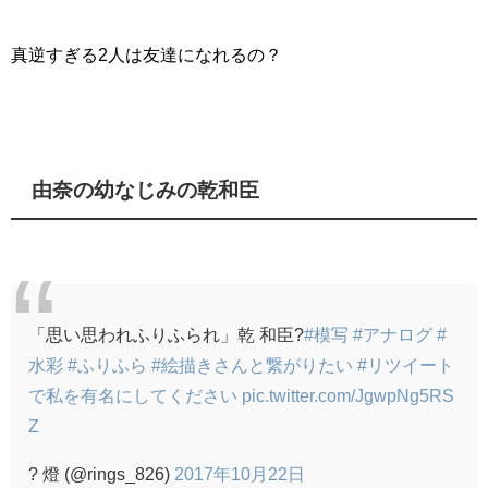
真逆すぎる2人は友達になれるの？
由奈の幼なじみの乾和臣
「思い思われふりふられ」乾 和臣?
#模写
#アナログ
#
水彩
#ふりふら
#絵描きさんと繋がりたい
#リツイート
で私を有名にしてください
pic.twitter.com/JgwpNg5RS
Z
? 燈 (@rings_826)
2017年10月22日