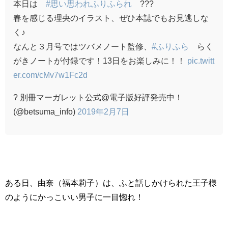
本日は
#思い思われふりふられ
???
春を感じる理央のイラスト、ぜひ本誌でもお見逃しな
く♪
なんと３月号ではツバメノート監修、
#ふりふら
らく
がきノートが付録です！13日をお楽しみに！！
pic.twitt
er.com/cMv7w1Fc2d
? 別冊マーガレット公式@電子版好評発売中！
(@betsuma_info)
2019年2月7日
ある日、由奈（福本莉子）は、ふと話しかけられた王子様
のようにかっこいい男子に一目惚れ！