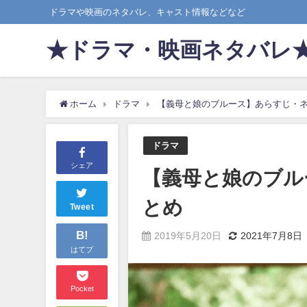
ドラマや映画のネタバレ、キャスト情報などなど
★ドラマ・映画ネタバレ
ホーム
ドラマ
【義母と娘のブルース】あらすじ・
ドラマ
シェア
【義母と娘のブル
とめ
Tweet
B!
2019年5月20日
2021年7月8日
はてブ
Pocket