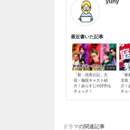
yuny
最近書いた記事
ドラマ
「新・信長公記」主
「家
役・脇役キャスト紹
主役
介！あらすじや評判も
介！
チェック！
チェ
ドラマ
の関連記事