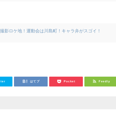
】撮影ロケ地！運動会は川島町！キャラ弁がスゴイ！
tter
はてブ
Pocket
Feedly